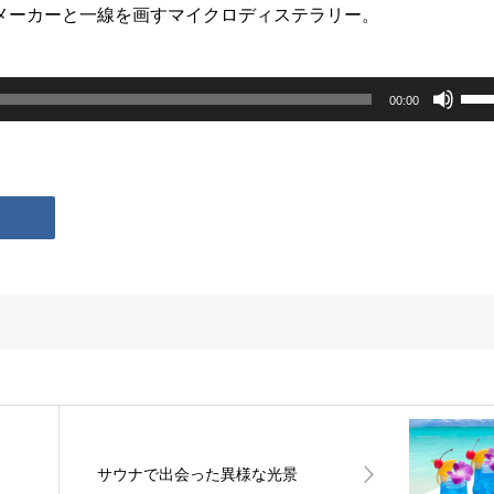
メーカーと一線を画すマイクロディステラリー。
ボ
00:00
リ
ュ
ー
ム
調
節
に
は
上
下
サウナで出会った異様な光景