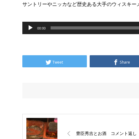
サントリーやニッカなど歴史ある大手のウィスキー
音
00:00
声
プ
レ
Tweet
Share
ー
ヤ
ー
豊臣秀吉とお酒 コメント返し