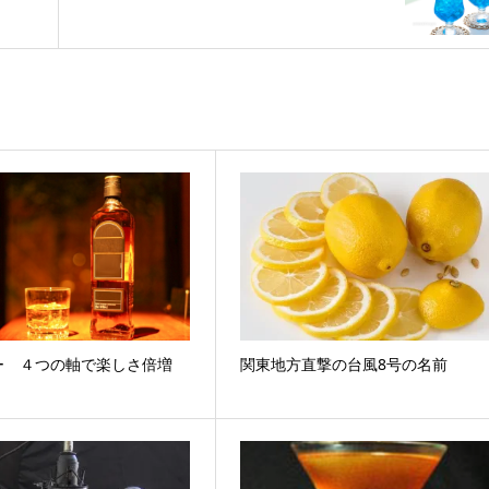
矢
印
キ
ー
を
使
っ
て
く
だ
さ
ー ４つの軸で楽しさ倍増
関東地方直撃の台風8号の名前
い。