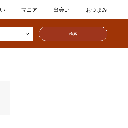
たい
マニア
出会い
おつまみ
mes/gensen_tcd050/breadcrumb.php
on line
94