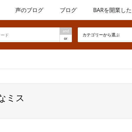
声のブログ
ブログ
BARを開業し
and
カテゴリーから選ぶ
or
ome/heath-kobe/whisky5.com/public_html/wp/wp-content/the
的なミス