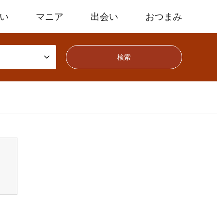
たい
マニア
出会い
おつまみ
mes/gensen_tcd050/breadcrumb.php
on line
94