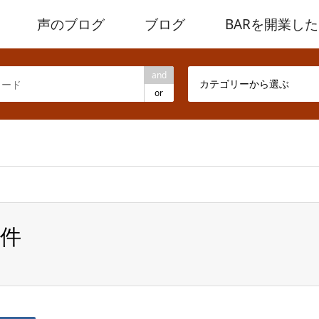
声のブログ
ブログ
BARを開業し
and
カテゴリーから選ぶ
or
ome/heath-kobe/whisky5.com/public_html/wp/wp-content/the
件