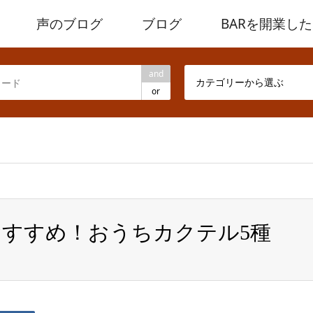
声のブログ
ブログ
BARを開業し
and
カテゴリーから選ぶ
or
ome/heath-kobe/whisky5.com/public_html/wp/wp-content/the
すすめ！おうちカクテル5種