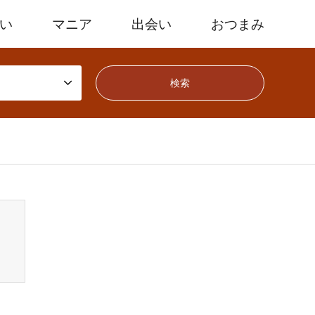
たい
マニア
出会い
おつまみ
mes/gensen_tcd050/breadcrumb.php
on line
94