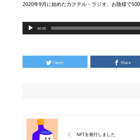
2020年9月に始めたカクテル・ラジオ、お陰様で5
音
00:00
声
プ
レ
Tweet
Share
ー
ヤ
ー
NFTを発行しました