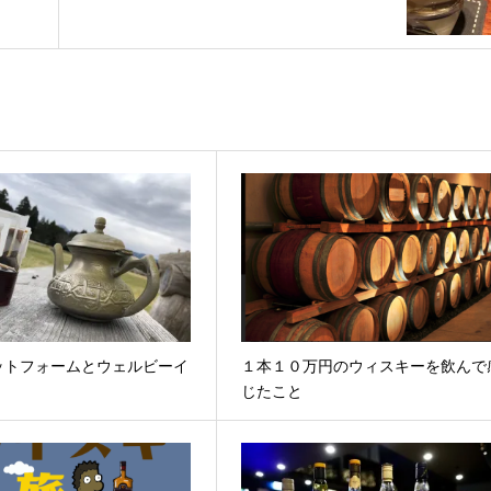
矢
印
キ
ー
を
使
っ
て
く
だ
さ
ットフォームとウェルビーイ
１本１０万円のウィスキーを飲んで
じたこと
い。