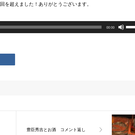
00回を超えました！ありがとうございます。
ボ
00:00
リ
ュ
ー
ム
調
節
に
は
上
下
豊臣秀吉とお酒 コメント返し