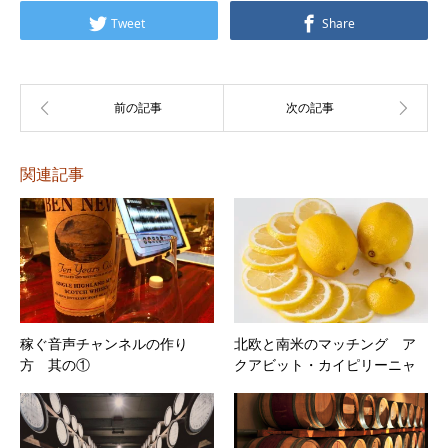
レ
Tweet
Share
ー
ヤ
ー
関連記事
稼ぐ音声チャンネルの作り
北欧と南米のマッチング ア
方 其の①
クアビット・カイピリーニャ