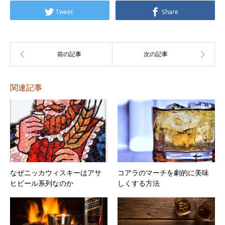
レ
Tweet
Share
ー
ヤ
ー
関連記事
なぜニッカウィスキーはアサ
コアラのマーチを劇的に美味
ヒビール系列なのか
しくする方法