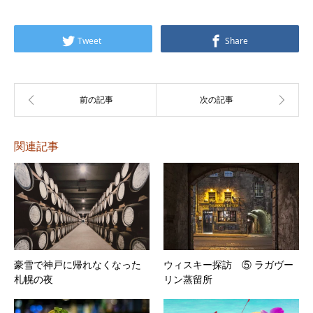
プ
レ
Tweet
Share
ー
ヤ
ー
関連記事
豪雪で神戸に帰れなくなった
ウィスキー探訪 ⑤ ラガヴー
札幌の夜
リン蒸留所