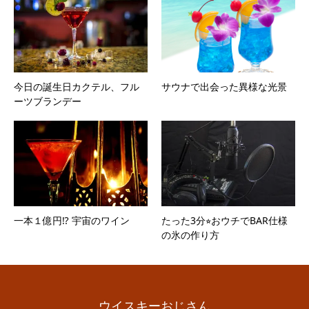
今日の誕生日カクテル、フル
サウナで出会った異様な光景
ーツブランデー
一本１億円⁉︎ 宇宙のワイン
たった3分⭐︎おウチでBAR仕様
の氷の作り方
ウイスキーおじさん