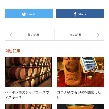
プ
レ
Tweet
Share
ー
ヤ
ー
関連記事
バーボン樽のジャパニーズウ
コロナ禍でもBARを開業した
ィスキー？
い